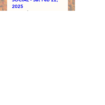
2025
sam. 22 févr.
Détails
WVAIA
Outdoor Club
“To encourage all
healthful exercise and
afford facilities
thereto.”